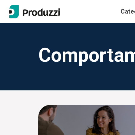
)
Cate
Entrar
ou
Cadastre-se
Comportame
Categorias
Lean & Six Sigma
Produtividade
Gestão de Projetos
CEO da Sua Vida
Gestão da Qualidade
Gente & Gestão
Produzzi Talks