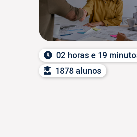
Programas de Elite
Lean Six Sigma - Edição 2023
Indutec Básica
Ver todas
Sobre nós
02 horas e 19 minuto
Planos
1878 alunos
Para sua
empresa
Seja um
professor
Contato
Perguntas
frequentes
Termos de