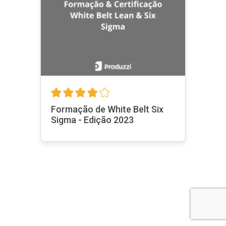
Programas de Elite
Lean Six Sigma - Edição 2023
Indutec Básica
Ver todas
Sobre nós
Planos
Formação de White Belt Six
Sigma - Edição 2023
Para sua
empresa
Seja um
professor
Contato
Perguntas
frequentes
Termos de