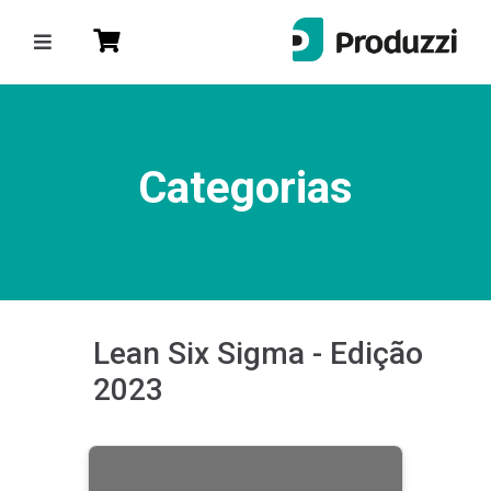
)
Entrar
ou
Cadastre-se
Categorias
Categorias
Lean & Six Sigma
Produtividade
Gestão de Projetos
Lean Six Sigma - Edição
CEO da Sua Vida
2023
Gestão da Qualidade
Gente & Gestão
Produzzi Talks