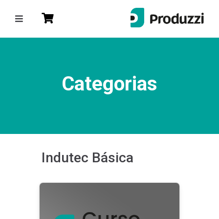
)
Entrar
ou
Cadastre-se
Categorias
Categorias
Lean & Six Sigma
Produtividade
Gestão de Projetos
Indutec Básica
CEO da Sua Vida
Gestão da Qualidade
Gente & Gestão
Produzzi Talks