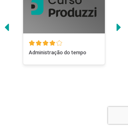
Programas de Elite
Lean Six Sigma - Edição 2023
Indutec Básica
Ver todas
Sobre nós
Administração do tempo
Planos
Para sua
empresa
Seja um
professor
Contato
Perguntas
frequentes
Termos de