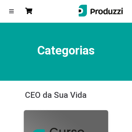
)
Entrar
ou
Cadastre-se
Categorias
Categorias
Lean & Six Sigma
Produtividade
Gestão de Projetos
CEO da Sua Vida
CEO da Sua Vida
Gestão da Qualidade
Gente & Gestão
Produzzi Talks