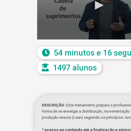
Programas de Elite
Lean Six Sigma - Edição 2023
Indutec Básica
Ver todas
0
seconds
Sobre nós
of
54 minutos e 16 seg
59
Planos
seconds
Volume
90%
1497 alunos
Para sua
empresa
Seja um
professor
Contato
DESCRIÇÃO
: Este treinamento prepara o profissi
forma de se enxergar a distribuição, movimentação
Perguntas
produção enxuta (Lean) seguindo os princípios Just
frequentes
* acesso ao conteúdo até a finalização e emiss
Termos de