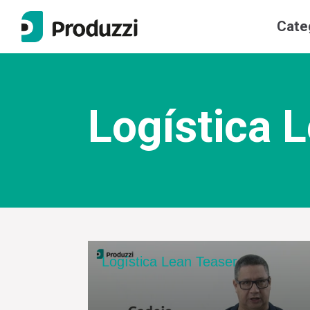
)
Cate
Entrar
ou
Cadastre-se
Logística 
Categorias
Lean & Six Sigma
Produtividade
Gestão de Projetos
CEO da Sua Vida
Gestão da Qualidade
Logística Lean Teaser
Gente & Gestão
Produzzi Talks